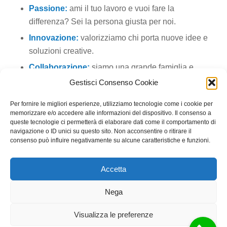
Passione:
ami il tuo lavoro e vuoi fare la
differenza? Sei la persona giusta per noi.
Innovazione:
valorizziamo chi porta nuove idee e
soluzioni creative.
Collaborazione:
siamo una grande famiglia e
crediamo nella forza del lavoro di squadra.
Gestisci Consenso Cookie
Per fornire le migliori esperienze, utilizziamo tecnologie come i cookie per
memorizzare e/o accedere alle informazioni del dispositivo. Il consenso a
queste tecnologie ci permetterà di elaborare dati come il comportamento di
navigazione o ID unici su questo sito. Non acconsentire o ritirare il
COSA OFFRIAMO:
consenso può influire negativamente su alcune caratteristiche e funzioni.
Accetta
Nega
Crescita professionale:
programmi di formazione
Visualizza le preferenze
continua e opportunità di carriera.