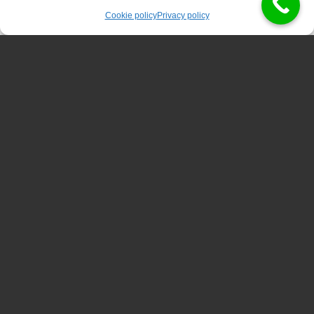
Ambiente stimolante:
lavorerai con un team di
Cookie policy
Privacy policy
professionisti esperti e appassionati.
Valorizzazione del talento:
riconosciamo e
premiamo il merito e l’impegno.
Welfare aziendale:
pacchetti retributivi competitivi
e benefit aziendali.
Vuoi far parte del nostro team? Compila il
form qui sotto e inviaci il tuo CV.
Nome
*